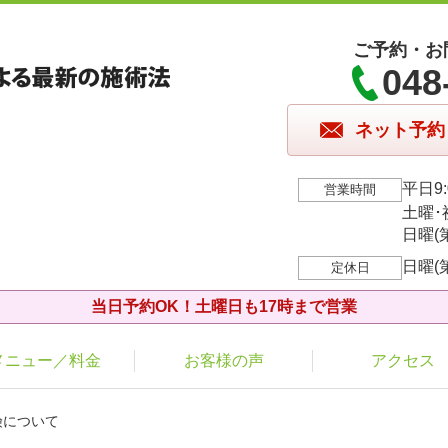
ご予約・お
048
ネット予約
平日9:
営業時間
土曜･祝
日曜(第
日曜(
定休日
当日予約OK！土曜日も17時まで営業
メニュー／料金
お客様の声
アクセス
険について