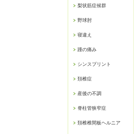
梨状筋症候群
野球肘
寝違え
踵の痛み
シンスプリント
頚椎症
産後の不調
脊柱管狭窄症
頚椎椎間板ヘルニア