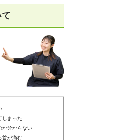
いて
い
てしまった
のか分からない
ら首が痛む