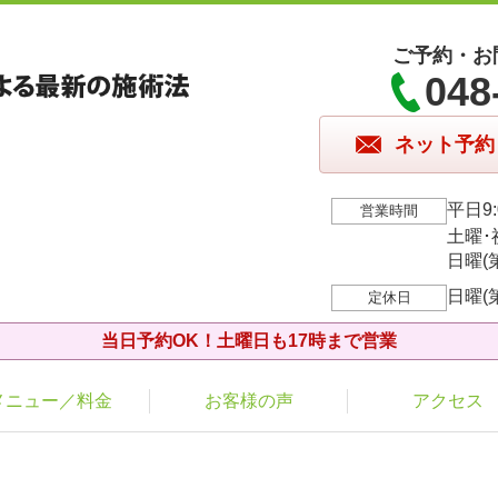
ご予約・お
048
ネット予約
平日9:
営業時間
土曜･祝
日曜(第
日曜(
定休日
当日予約OK！土曜日も17時まで営業
メニュー／料金
お客様の声
アクセス