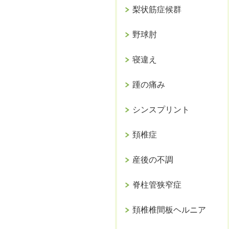
梨状筋症候群
野球肘
寝違え
踵の痛み
シンスプリント
頚椎症
産後の不調
脊柱管狭窄症
頚椎椎間板ヘルニア